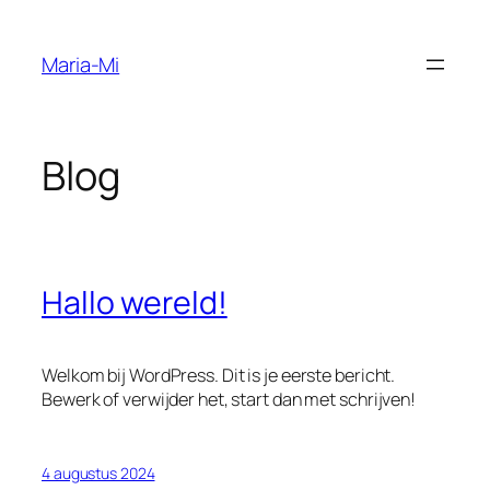
Ga
naar
Maria-Mi
de
inhoud
Blog
Hallo wereld!
Welkom bij WordPress. Dit is je eerste bericht.
Bewerk of verwijder het, start dan met schrijven!
4 augustus 2024